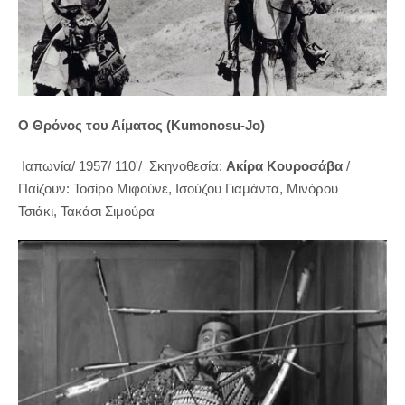
Ο Θρόνος του Αίματος (Kumonosu-Jo)
Iαπωνία/ 1957/ 110'/
Σκηνοθεσία:
Aκίρα Κουροσάβα
/
Παίζουν:
Τοσίρο Μιφούνε
,
Ισούζου Γιαμάντα
,
Μινόρου
Τσιάκι
,
Τακάσι Σιμούρα