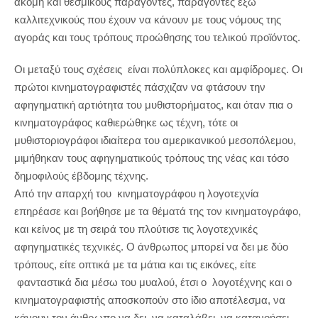
ακόμη και θεσμικούς παράγοντες, παράγοντες έξω
καλλιτεχνικούς που έχουν να κάνουν με τους νόμους της
αγοράς και τους τρόπους προώθησης του τελικού προϊόντος.
Οι μεταξύ τους σχέσεις είναι πολύπλοκες και αμφίδρομες. Οι
πρώτοι κινηματογραφιστές πάσχιζαν να φτάσουν την
αφηγηματική αρτιότητα του μυθιστορήματος, και όταν πια ο
κινηματογράφος καθιερώθηκε ως τέχνη, τότε οι
μυθιστοριογράφοι ιδιαίτερα του αμερικανικού μεσοπόλεμου,
μιμήθηκαν τους αφηγηματικούς τρόπους της νέας και τόσο
δημοφιλούς έβδομης τέχνης.
Από την απαρχή του κινηματογράφου η λογοτεχνία
επηρέασε και βοήθησε με τα θέματά της τον κινηματογράφο,
και κείνος με τη σειρά του πλούτισε τις λογοτεχνικές
αφηγηματικές τεχνικές. Ο άνθρωπος μπορεί να δει με δύο
τρόπους, είτε οπτικά με τα μάτια και τις εικόνες, είτε
φανταστικά δια μέσω του μυαλού, έτσι ο λογοτέχνης και ο
κινηματογραφιστής αποσκοπούν στο ίδιο αποτέλεσμα, να
κάνουν τον άνθρωπο να δει, να καταλάβει, να κατανοήσει,