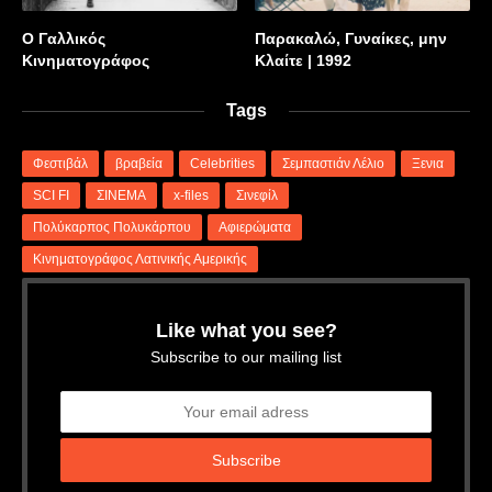
Ο Γαλλικός
Παρακαλώ, Γυναίκες, μην
Κινηματογράφος
Κλαίτε | 1992
Tags
Φεστιβάλ
βραβεία
Celebrities
Σεμπαστιάν Λέλιο
Ξενια
SCI FI
ΣΙΝΕΜΑ
x-files
Σινεφίλ
Πολύκαρπος Πολυκάρπου
Αφιερώματα
Κινηματογράφος Λατινικής Αμερικής
Like what you see?
Subscribe to our mailing list