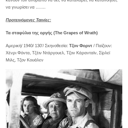
να γνωρίσει να …….
Προτεινόμενες Ταινίες:
Τα σταφύλια της οργής (
The Grapes of Wrath)
Αμερική/ 1940/ 130'/
Σκηνοθεσία:
T
ζον Φορντ
/ Παίζουν:
Χένρι Φόντα
,
Τζέιν Ντάργουελ
,
Τζον
Κάρανταϊν
,
Σίρλεϊ
Μιλς
,
Τζον Κουάλεν