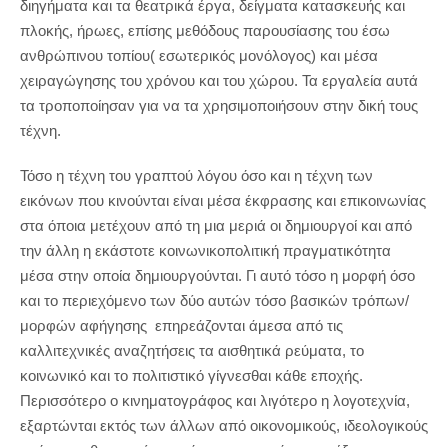
διηγήματα και τα θεατρικά έργα, δείγματα κατασκευής και
πλοκής, ήρωες, επίσης μεθόδους παρουσίασης του έσω
ανθρώπινου τοπίου( εσωτερικός μονόλογος) και μέσα
χειραγώγησης του χρόνου και του χώρου. Τα εργαλεία αυτά
τα τροποποίησαν για να τα χρησιμοποιήσουν στην δική τους
τέχνη.
Τόσο η τέχνη του γραπτού λόγου όσο και η τέχνη των
εικόνων που κινούνται είναι μέσα έκφρασης και επικοινωνίας
στα όποια μετέχουν από τη μια μεριά οι δημιουργοί και από
την άλλη η εκάστοτε κοινωνικοπολιτική πραγματικότητα
μέσα στην οποία δημιουργούνται. Γι αυτό τόσο η μορφή όσο
και το περιεχόμενο των δύο αυτών τόσο βασικών τρόπων/
μορφών αφήγησης επηρεάζονται άμεσα από τις
καλλιτεχνικές αναζητήσεις τα αισθητικά ρεύματα, το
κοινωνικό και το πολιτιστικό γίγνεσθαι κάθε εποχής.
Περισσότερο ο κινηματογράφος και λιγότερο η λογοτεχνία,
εξαρτώνται εκτός των άλλων από οικονομικούς, ιδεολογικούς