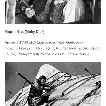
Μόμπι Ντικ (Moby Dick)
Aμερική/ 1956/ 116'/
Σκηνοθεσία:
Tζον Χιούστον
/
Παίζουν: Γκρέγκορι Πεκ,
Τζέιμς Ρόμπερτσον Τζάστις, Όρσον
Γουέλς,
Ρίτσαρντ Μπέισχαρτ
,
Λίο Γκεν
,
Χάρι Άντριους