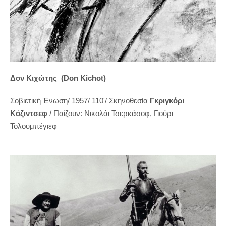
Δον Κιχώτης (Don Kichot)
Σοβιετική Ένωση/ 1957/ 110'/
Σκηνοθεσία
Γκριγκόρι
Κόζιντσεφ
/ Παίζουν:
Νικολάι Τσερκάσοφ
,
Γιούρι
Τολουμπέγιεφ