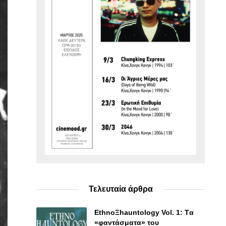
Τελευταία άρθρα
EthnoΞhauntology Vol. 1: Tα
«φαντάσματα» του