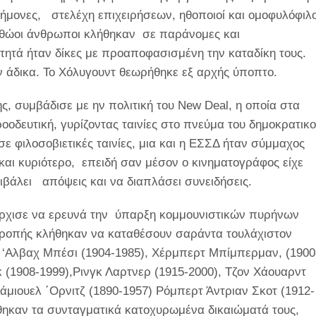
ήμονες, στελέχη επιχειρήσεων, ηθοποιοί και ομοφυλόφιλο
αθώοι άνθρωποι κλήθηκαν σε παράνομες και
τητά ήταν δίκες με προαποφασισμένη την καταδίκη τους.
 άδικα. Το Χόλυγουντ θεωρήθηκε εξ αρχής ύποπτο.
ς, συμβάδισε με ην πολιτική του
New
Deal
, η οποία στα
δευτική, γυρίζοντας ταινίες στο πνεύμα του δημοκρατικ
ε φιλοσοβιετικές ταινίες, μια και η ΕΣΣΔ ήταν σύμμαχος
και κυριότερο, επειδή σαν μέσον ο κινηματογράφος είχε
ιβάλει απόψεις και να διαπλάσει συνειδήσεις.
 άρχισε να ερευνά την ύπαρξη κομμουνιστικών πυρήνων
τροπής κλήθηκαν να καταθέσουν σαράντα τουλάχιστον
 ‘Αλβαχ Μπέσι (1904-1985), Χέρμπερτ Μπίμπερμαν, (1900
κ (1908-1999),Ρινγκ Λαρτνερ (1915-2000), Τζον Χάουαρντ
μιουελ ΄Ορνιτζ (1890-1957) Ρόμπερτ Άντριαν Σκοτ (1912-
θηκαν τα συνταγματικά κατοχυρωμένα δικαιώματά τους,