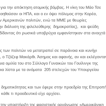
 για την απόκτηση ατομικής βόμβας. Η νίκη του Μάο Τσε
βοηθούσαν οι ΗΠΑ, και ο εν όψει πόλεμος στην Κορέα,
των Αμερικανών πολιτών, ενώ τα ΜΜΕ με θεωρίες
ην διάλυση της φιλελεύθερης δημοκρατίας), και ψεύδη
δίδοντας ότι ρωσικά υποβρύχια εμφανίστηκαν στα ανοιχτά
 των πολιτών να μετατραπεί σε παράνοια και κυνήγι
ο Τζόζεφ Μακάρθι. Άσημος και αφανής, αν και εκλέγοντα
ια ομιλία του στο Σύλλογο Γυναικών του Γουίλινγκ της
υ μια λίστα με τα ονόματα 205 στελεχών του Υπουργείου
 δημοτικότητας και των έφερε στην προεδρία της Επιτροπ
κάθε τι προοδευτικό είχε αρχίσει.
ε την υποστήριξη της φασιστικής οργάνωσης «Αμερικάνικη