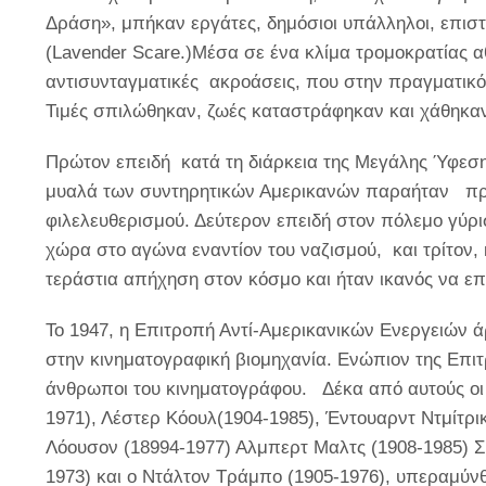
Δράση», μπήκαν εργάτες, δημόσιοι υπάλληλοι, επιστ
(
Lavender
Scare
.)
Μέσα σε ένα κλίμα τρομοκρατίας 
αντισυνταγματικές ακροάσεις, που στην πραγματικό
Τιμές σπιλώθηκαν, ζωές καταστράφηκαν και χάθηκαν
Πρώτον επειδή κατά τη διάρκεια της Μεγάλης Ύφεση
μυαλά των συντηρητικών Αμερικανών παραήταν προο
φιλελευθερισμού.
Δεύτερον επειδή στον πόλεμο γύρισ
χώρα στο αγώνα εναντίον του ναζισμού, και τρίτον, 
τεράστια απήχηση στον κόσμο και ήταν ικανός να επ
Το 1947, η Επιτροπή Αντί-Αμερικανικών Ενεργειών
στην κινηματογραφική βιομηχανία. Ενώπιον της Επι
άνθρωποι του κινηματογράφου. Δέκα από αυτούς οι
1971), Λέστερ Κόουλ(1904-1985), Έντουαρντ Ντμίτρι
Λόουσον (18994-1977) Αλμπερτ Μαλτς (1908-1985) Σά
1973) και ο Ντάλτον Τράμπο (1905-1976), υπεραμύν