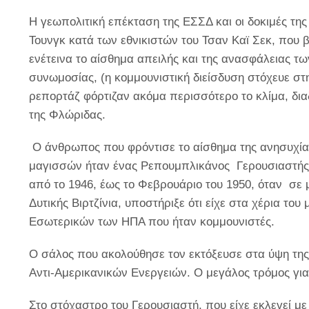
Η γεωπολιτική επέκταση της ΕΣΣΔ και οι δοκιμές της
Τουνγκ κατά των εθνικιστών του Τσαν Καϊ Σεκ, που 
ενέτεινα το αίσθημα απειλής και της ανασφάλειας 
συνωμοσίας, (η κομμουνιστική διείσδυση στόχευε στ
ρεπορτάζ φόρτιζαν ακόμα περισσότερο το κλίμα, δια
της Φλώριδας.
Ο άνθρωπος που φρόντισε το αίσθημα της ανησυχίας
μαγισσών ήταν ένας Ρεπουμπλικάνος Γερουσιαστής, 
από το 1946, έως το Φεβρουάριο του 1950, όταν σε μ
Δυτικής Βιρτζίνια, υποστήριξε ότι είχε στα χέρια το
Εσωτερικών των ΗΠΑ που ήταν κομμουνιστές.
Ο σάλος που ακολούθησε τον εκτόξευσε στα ύψη της
Αντι-Αμερικανικών Ενεργειών. Ο μεγάλος τρόμος για 
Στο στόχαστρο του Γερουσιαστή, που είχε εκλεγεί μ