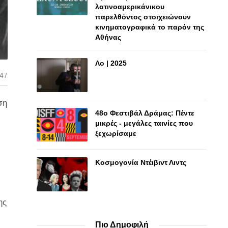
λατινοαμερικάνικου
παρελθόντος στοιχειώνουν
κινηματογραφικά το παρόν της
Αθήνας
Λο | 2025
:47
ση
48o Φεστιβάλ Δράμας: Πέντε
μικρές - μεγάλες ταινίες που
ξεχωρίσαμε
Κοσμογονία Ντέιβιντ Λιντς
ης
Πιο Δημοφιλή