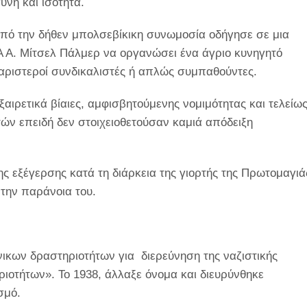
ύνη και ισότητα.
από την δήθεν μπολσεβίκικη συνωμοσία οδήγησε σε μια
Α Α. Μίτσελ Πάλμερ να οργανώσει ένα άγριο κυνηγητό
 αριστεροί συνδικαλιστές ή απλώς συμπαθούντες.
εξαιρετικά βίαιες, αμφισβητούμενης νομιμότητας και τελείω
ών επειδή δεν στοιχειοθετούσαν καμιά απόδειξη
ς εξέγερσης κατά τη διάρκεια της γιορτής της Πρωτομαγιά
την παράνοια του.
ικων δραστηριοτήτων για διερεύνηση της ναζιστικής
οτήτων». Το 1938, άλλαξε όνομα και διευρύνθηκε
σμό.