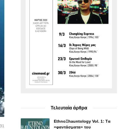
Τελευταία άρθρα
EthnoΞhauntology Vol. 1: Tα
:31
«φαντάσματα» του