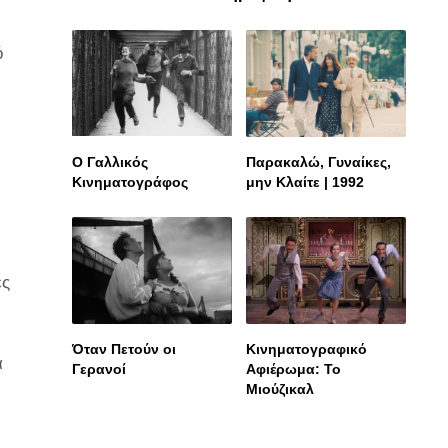
ό
Ο Γαλλικός
Παρακαλώ, Γυναίκες,
Κινηματογράφος
μην Κλαίτε | 1992
ές
Όταν Πετούν οι
Κινηματογραφικό
α
Γερανοί
Αφιέρωμα: To
Mιούζικαλ