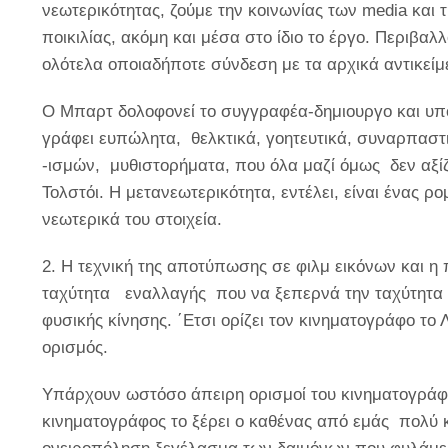
νεωτερικότητας, ζούμε την κοινωνίας των media και τ
ποικιλίας, ακόμη και μέσα στο ίδιο το έργο. Περιβα
ολότελα οποιαδήποτε σύνδεση με τα αρχικά αντικείμ
Ο Μπαρτ δολοφονεί το συγγραφέα-δημιουργο και υποβ
γράφει ευπώλητα, θελκτικά, γοητευτικά, συναρπασ
-ισμών, μυθιστορήματα, που όλα μαζί όμως δεν αξί
Τολστόι. Η μετανεωτερικότητα, εντέλει, είναι ένας ρ
νεωτερικά του στοιχεία.
2.
H τεχνική της αποτύπωσης σε φιλμ εικόνων και η
ταχύτητα εναλλαγής που να ξεπερνά την ταχύτητα τ
φυσικής κίνησης. ΄Ετσι ορίζει τον κινηματογράφο τ
ορισμός.
Υπάρχουν ωστόσο άπειρη ορισμοί του κινηματογράφου, 
κινηματογράφος το ξέρει ο καθένας από εμάς πολύ 