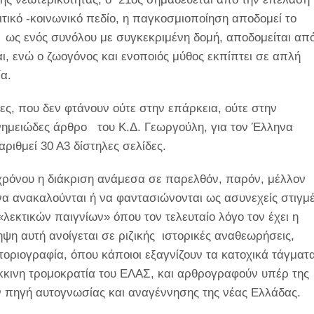
ιτικό -κοινωνικό πεδίο, η παγκοσμιοποίηση αποδομεί το
υ ως ενός συνόλου με συγκεκριμένη δομή, αποδομείται απ
αι, ενώ ο ζωογόνος και ενοποιός μύθος εκπίπτει σε απλή
α.
δες, που δεν φτάνουν ούτε στην επάρκεια, ούτε στην
 μνημειώδες άρθρο του Κ.Δ. Γεωργούλη, για τον Έλληνα
ριθμεί 30 Α3 δίστηλες σελίδες.
 χρόνου η διάκριση ανάμεσα σε παρελθόν, παρόν, μέλλον
να ανακαλούνται ή να φαντασιώνονται ως ασυνεχείς στιγμ
«λεκτικών παιγνίων» όπου τον τελευταίο λόγο τον έχει η
ηψη αυτή ανοίγεται σε ριζικής ιστορικές αναθεωρήσεις,
τοριογραφία, όπου κάποιοι εξαγνίζουν τα κατοχικά τάγματ
κκινη τρομοκρατία του ΕΛΑΣ, και αρθρογραφούν υπέρ της
 πηγή αυτογνωσίας και αναγέννησης της νέας Ελλάδας.