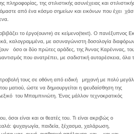
ης πληροφορίας, της στιλιστικής ασυνέχειας και στιλιστική
λλόμαστε από ένα κόσμο σημείων και εικόνων που έχει χάσ
ενα.
ιβάζει το έργο(ouvre) σε κείμενο(text). O πανέξυπνος Ε
τικά, καλογραμμένα, με ασυναγώνιστη δοσολογία διαφόρω
ζουν όσο οι δύο πρώτες αράδες, της Άννας Καρένινας, το
ομαντισμός που ανατρέπει, με σαδιστική αυταρέσκεια, όλα 
 προβολή τους σε οθόνη από ειδική μηχανή με πολύ μεγά
ου ματιού, ώστε να δημιουργείται η ψευδαίσθηση της
ο Λεξικό του Μπαμπινιώτη. Ένας μάλλον τεχνοκρατικός
όσοι είναι και οι θεατές του. Τι είναι ακριβώς ο
καλά: ψυχαγωγία, παιδεία, ξέχασμα, χαλάρωση,