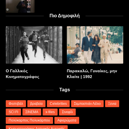
Πιο Δημοφιλή
Ο Γαλλικός
Παρακαλώ, Γυναίκες, μην
Κινηματογράφος
Κλαίτε | 1992
Tags
Φεστιβάλ
βραβεία
Celebrities
Σεμπαστιάν Λέλιο
Ξενια
SCI FI
ΣΙΝΕΜΑ
x-files
Σινεφίλ
Πολύκαρπος Πολυκάρπου
Αφιερώματα
Κινηματογράφος Λατινικής Αμερικής