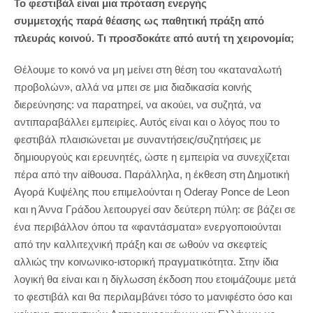
Το φεστιβάλ είναι μια πρόταση ενεργής
συμμετοχής παρά θέασης ως παθητική πράξη από
πλευράς κοινού. Τι προσδοκάτε από αυτή τη χειρονομία;
Θέλουμε το κοινό να μη μείνει στη θέση του «καταναλωτή
προβολών», αλλά να μπει σε μια διαδικασία κοινής
διερεύνησης: να παρατηρεί, να ακούει, να συζητά, να
αντιπαραβάλλει εμπειρίες. Αυτός είναι και ο λόγος που το
φεστιβάλ πλαισιώνεται με συναντήσεις/συζητήσεις με
δημιουργούς και ερευνητές, ώστε η εμπειρία να συνεχίζεται
πέρα από την αίθουσα. Παράλληλα, η έκθεση στη Δημοτική
Αγορά Κυψέλης που επιμελούνται η Oderay Ponce de Leon
και η Άννα Γράδου λειτουργεί σαν δεύτερη πύλη: σε βάζει σε
ένα περιβάλλον όπου τα «φαντάσματα» ενεργοποιούνται
από την καλλιτεχνική πράξη και σε ωθούν να σκεφτείς
αλλιώς την κοινωνικο-ιστορική πραγματικότητα. Στην ίδια
λογική θα είναι και η δίγλωσση έκδοση που ετοιμάζουμε μετά
το φεστιβάλ και θα περιλαμβάνει τόσο το μανιφέστο όσο και