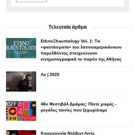
Τελευταία άρθρα
EthnoΞhauntology Vol. 1: Tα
«φαντάσματα» του λατινοαμερικάνικου
παρελθόντος στοιχειώνουν
κινηματογραφικά το παρόν της Αθήνας
Λο | 2025
48o Φεστιβάλ Δράμας: Πέντε μικρές -
μεγάλες ταινίες που ξεχωρίσαμε
Κοσμογονία Ντέιβιντ Λιντς