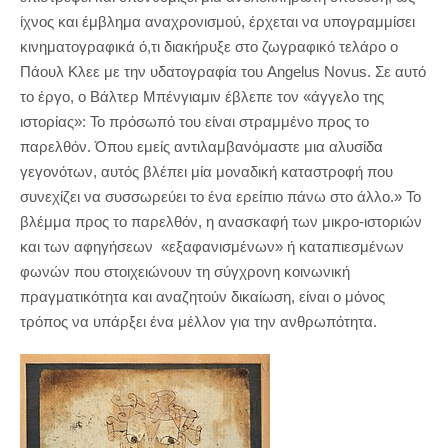
ίχνος και έμβλημα αναχρονισμού, έρχεται να υπογραμμίσει
κινηματογραφικά ό,τι διακήρυξε στο ζωγραφικό τελάρο ο
Πάουλ Κλεε με την υδατογραφία του Angelus Novus. Σε αυτό
το έργο, ο Βάλτερ Μπένγιαμιν έβλεπε τον «άγγελο της
ιστορίας»: Το πρόσωπό του είναι στραμμένο προς το
παρελθόν. Όπου εμείς αντιλαμβανόμαστε μια αλυσίδα
γεγονότων, αυτός βλέπει μία μοναδική καταστροφή που
συνεχίζει να συσσωρεύει το ένα ερείπιο πάνω στο άλλο.» Το
βλέμμα προς το παρελθόν, η ανασκαφή των μικρο-ιστοριών
και των αφηγήσεων «εξαφανισμένων» ή καταπιεσμένων
φωνών που στοιχειώνουν τη σύγχρονη κοινωνική
πραγματικότητα και αναζητούν δικαίωση, είναι ο μόνος
τρόπος να υπάρξει ένα μέλλον για την ανθρωπότητα.