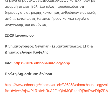
κείμενα σημαντικών Λατινοαμερικάνων και Ελλήνων με
αφορμή το φεστιβάλ. Στο τέλος, προσδοκούμε στη
δημιουργία μιας μικρής κοινότητας ανθρώπων που εκτός
από τις εντυπώσεις θα αποκτήσουν και νέα εργαλεία
ανάγνωσης του παρόντος.
22-28 Ιανουαρίου
Κινηματογράφος Newman (Σεβαστουπόλεως 117) &
Δημοτική Αγορά Κυψέλης.
Info:
https://2026.ethnohauntology.org/
Πρώτη Δημοσίευση άρθρου
https://www.ethnos.gr/cinema/article/395858/ethnoxhauntologyvo
fbclid=IwY2xjawPkRIxleHRuA2FlbQIxMQBzcnRjBmFwcF9pZ