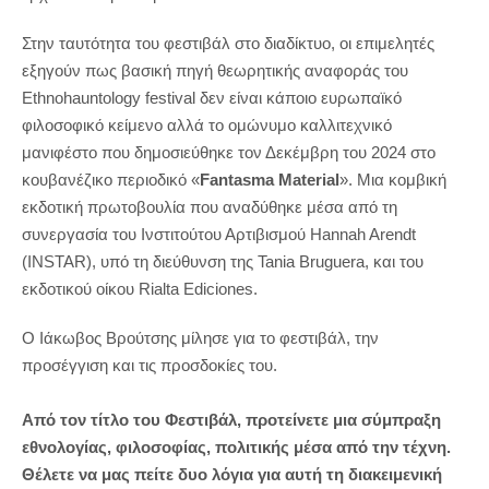
Στην ταυτότητα του φεστιβάλ στο διαδίκτυο, οι επιμελητές
εξηγούν πως βασική πηγή θεωρητικής αναφοράς του
Ethnohauntology
festival
δεν είναι κάπ
o
ιο ευρωπαϊκό
φιλοσοφικό κείμενο αλλά το ομώνυμο καλλιτεχνικό
μανιφέστο που δημοσιεύθηκε τον Δεκέμβρη του 2024 στο
κουβανέζικο περιοδικό «
Fantasma Material
». Μια κομβική
εκδοτική πρωτοβουλία που αναδύθηκε μέσα από τη
συνεργασία του Ινστιτούτου Αρτιβισμού Hannah Arendt
(INSTAR), υπό τη διεύθυνση της Tania Bruguera, και του
εκδοτικού οίκου Rialta Ediciones.
Ο Ιάκωβος Βρούτσης μίλησε για το φεστιβάλ, την
προσέγγιση και τις προσδοκίες του.
Από τον τίτλο του Φεστιβάλ, προτείνετε μια σύμπραξη
εθνολογίας, φιλοσοφίας, πολιτικής μέσα από την τέχνη.
Θέλετε να μας πείτε δυο λόγια για αυτή τη διακειμενική