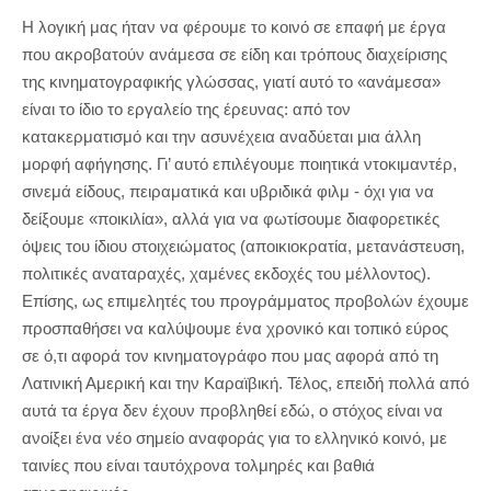
Η λογική μας ήταν να φέρουμε το κοινό σε επαφή με έργα
που ακροβατούν ανάμεσα σε είδη και τρόπους διαχείρισης
της κινηματογραφικής γλώσσας, γιατί αυτό το «ανάμεσα»
είναι το ίδιο το εργαλείο της έρευνας: από τον
κατακερματισμό και την ασυνέχεια αναδύεται μια άλλη
μορφή αφήγησης. Γι’ αυτό επιλέγουμε ποιητικά ντοκιμαντέρ,
σινεμά είδους, πειραματικά και υβριδικά φιλμ - όχι για να
δείξουμε «ποικιλία», αλλά για να φωτίσουμε διαφορετικές
όψεις του ίδιου στοιχειώματος (αποικιοκρατία, μετανάστευση,
πολιτικές αναταραχές, χαμένες εκδοχές του μέλλοντος).
Επίσης, ως επιμελητές του προγράμματος προβολών έχουμε
προσπαθήσει να καλύψουμε ένα χρονικό και τοπικό εύρος
σε ό,τι αφορά τον κινηματογράφο που μας αφορά από τη
Λατινική Αμερική και την Καραϊβική. Τέλος, επειδή πολλά από
αυτά τα έργα δεν έχουν προβληθεί εδώ, ο στόχος είναι να
ανοίξει ένα νέο σημείο αναφοράς για το ελληνικό κοινό, με
ταινίες που είναι ταυτόχρονα τολμηρές και βαθιά