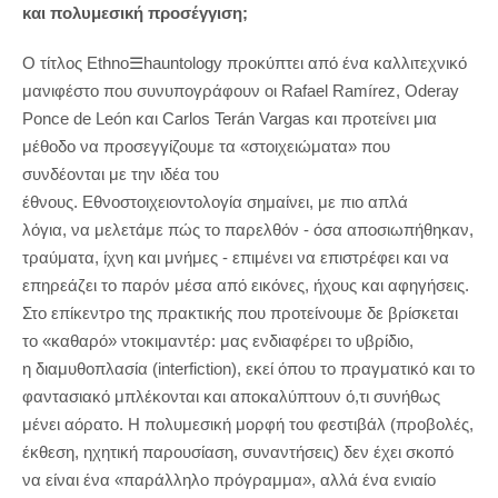
και πολυμεσική προσέγγιση;
Ο τίτλος Ethno
☰
hauntology προκύπτει από ένα καλλιτεχνικό
μανιφέστο που συνυπογράφουν οι Rafael Ramírez, Oderay
Ponce de León και Carlos Terán Vargas και προτείνει μια
μέθοδο να προσεγγίζουμε τα «στοιχειώματα» που
συνδέονται με την ιδέα του
έθνους. Εθνοστοιχειοντολογία σημαίνει, με πιο απλά
λόγια, να μελετάμε πώς το παρελθόν - όσα αποσιωπήθηκαν,
τραύματα, ίχνη και μνήμες - επιμένει να επιστρέφει και να
επηρεάζει το παρόν μέσα από εικόνες, ήχους και αφηγήσεις.
Στο επίκεντρο της πρακτικής που προτείνουμε δε βρίσκεται
το «καθαρό» ντοκιμαντέρ: μας ενδιαφέρει το υβρίδιο,
η διαμυθοπλασία (interfiction), εκεί όπου το πραγματικό και το
φαντασιακό μπλέκονται και αποκαλύπτουν ό,τι συνήθως
μένει αόρατο. Η πολυμεσική μορφή του φεστιβάλ (προβολές,
έκθεση, ηχητική παρουσίαση, συναντήσεις) δεν έχει σκοπό
να είναι ένα «παράλληλο πρόγραμμα», αλλά ένα ενιαίο