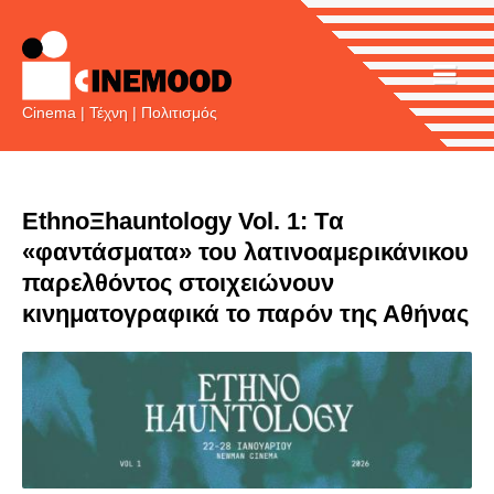
Main
Skip
to
navigation
main
content
Cinema | Τέχνη | Πολιτισμός
EthnoΞhauntology Vol. 1: Tα
«φαντάσματα» του λατινοαμερικάνικου
παρελθόντος στοιχειώνουν
κινηματογραφικά το παρόν της Αθήνας