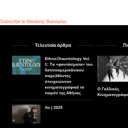
Subscribe to Θανάσης Βασιλείου
Τελευταία άρθρα
Π
EthnoΞhauntology Vol.
1: Tα «φαντάσματα» του
λατινοαμερικάνικου
παρελθόντος
στοιχειώνουν
κινηματογραφικά το
Ο Γαλλικός
παρόν της Αθήνας
Κινηματογράφ
Λο | 2025