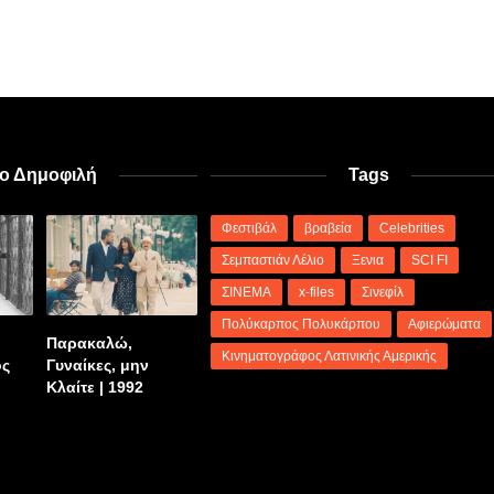
ιο Δημοφιλή
Tags
Φεστιβάλ
βραβεία
Celebrities
Σεμπαστιάν Λέλιο
Ξενια
SCI FI
ΣΙΝΕΜΑ
x-files
Σινεφίλ
Πολύκαρπος Πολυκάρπου
Αφιερώματα
Παρακαλώ,
Κινηματογράφος Λατινικής Αμερικής
ος
Γυναίκες, μην
Κλαίτε | 1992