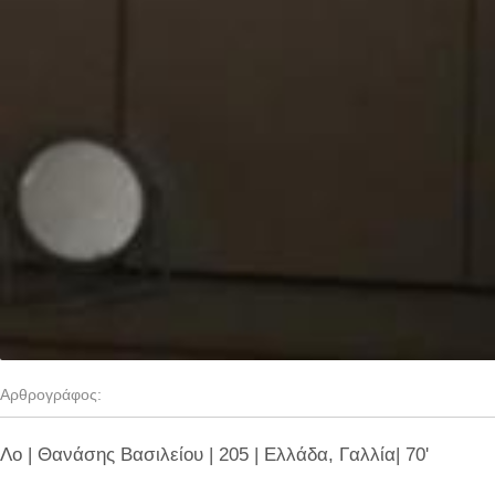
Αρθρογράφος:
Λο | Θανάσης Βασιλείου | 205 | Ελλάδα, Γαλλία| 70'