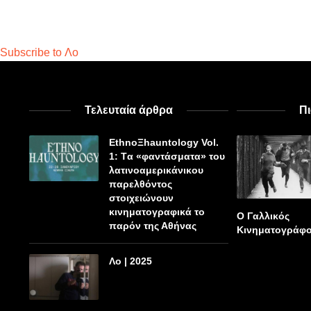
Subscribe to Λο
Τελευταία άρθρα
Π
EthnoΞhauntology Vol.
1: Tα «φαντάσματα» του
λατινοαμερικάνικου
παρελθόντος
στοιχειώνουν
κινηματογραφικά το
Ο Γαλλικός
παρόν της Αθήνας
Κινηματογράφ
Λο | 2025