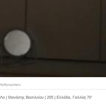
Αρθρογράφος:
Λο | Θανάσης Βασιλείου | 205 | Ελλάδα, Γαλλία| 70'