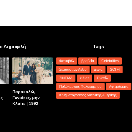
ιο Δημοφιλή
Tags
Φεστιβάλ
βραβεία
Celebrities
Σεμπαστιάν Λέλιο
Ξενια
SCI FI
ΣΙΝΕΜΑ
x-files
Σινεφίλ
Πολύκαρπος Πολυκάρπου
Αφιερώματα
Παρακαλώ,
Κινηματογράφος Λατινικής Αμερικής
ος
Γυναίκες, μην
Κλαίτε | 1992