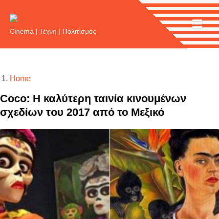
Main
Skip
to
navigation
main
Cinema | Τέχνη | Πολιτισμός
content
Breadcrumb
Home
Cocο: H καλύτερη ταινία κινουμένων
σχεδίων τoυ 2017 από το Μεξικό