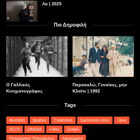
Λο | 2025
Πιο Δημοφιλή
Ο Γαλλικός
Παρακαλώ, Γυναίκες, μην
Κινηματογράφος
Κλαίτε | 1992
Tags
Φεστιβάλ
βραβεία
Celebrities
Σεμπαστιάν Λέλιο
Ξενια
SCI FI
ΣΙΝΕΜΑ
x-files
Σινεφίλ
Πολύκαρπος Πολυκάρπου
Αφιερώματα