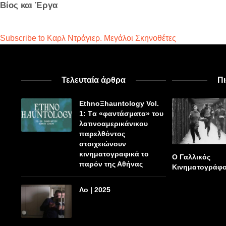
Βίος και Έργα
Subscribe to Καρλ Ντράγιερ. Μεγάλοι Σκηνοθέτες
Τελευταία άρθρα
Π
EthnoΞhauntology Vol.
1: Tα «φαντάσματα» του
λατινοαμερικάνικου
παρελθόντος
στοιχειώνουν
κινηματογραφικά το
Ο Γαλλικός
παρόν της Αθήνας
Κινηματογράφ
Λο | 2025