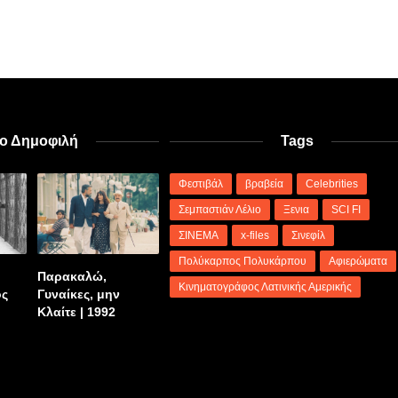
ιο Δημοφιλή
Tags
Φεστιβάλ
βραβεία
Celebrities
Σεμπαστιάν Λέλιο
Ξενια
SCI FI
ΣΙΝΕΜΑ
x-files
Σινεφίλ
Πολύκαρπος Πολυκάρπου
Αφιερώματα
Παρακαλώ,
Κινηματογράφος Λατινικής Αμερικής
ος
Γυναίκες, μην
Κλαίτε | 1992