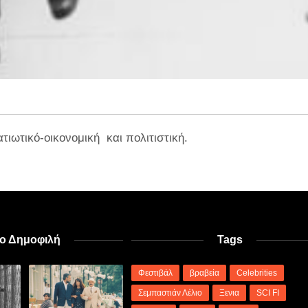
τιωτικό-οικονομική και πολιτιστική.
ιο Δημοφιλή
Tags
Φεστιβάλ
βραβεία
Celebrities
Σεμπαστιάν Λέλιο
Ξενια
SCI FI