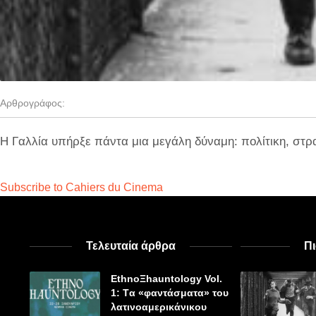
Αρθρογράφος:
Η Γαλλία υπήρξε πάντα μια μεγάλη δύναμη: πολίτικη, στρα
Subscribe to Cahiers du Cinema
Τελευταία άρθρα
Π
EthnoΞhauntology Vol.
1: Tα «φαντάσματα» του
λατινοαμερικάνικου