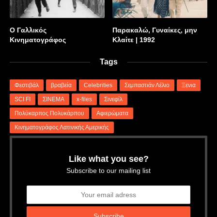
Ο Γαλλικός
Παρακαλώ, Γυναίκες, μην
Κινηματογράφος
Κλαίτε | 1992
Tags
Φεστιβάλ
βραβεία
Celebrities
Σεμπαστιάν Λέλιο
Ξενια
SCI FI
ΣΙΝΕΜΑ
x-files
Σινεφίλ
Πολύκαρπος Πολυκάρπου
Αφιερώματα
Κινηματογράφος Λατινικής Αμερικής
Like what you see?
Subscribe to our mailing list